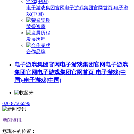
电子游戏集团官网电子游戏集团官网首页-电子游
戏(中国)
荣誉资质
发展历程
合作品牌
电子游戏集团官网电子游戏集团官网电子游戏
集团官网电子游戏集团官网首页-电子游戏(中
国)-电子游戏(中国)
020-87566596
新闻资讯
您现在的位置：