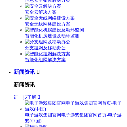
信息安全整体解决方案
安全云解决方案
安全无线网络建设方案
智能化机房建设及动环监测
分支组网及移动办公
智能化组网解决方案
新闻资讯

新闻资讯
进一步了解

电子游戏集团官网电子游戏集团官网首页-电子游
戏(中国)