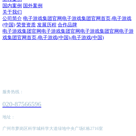
国内案例
国外案例
关于我们
公司简介
电子游戏集团官网电子游戏集团官网首页-电子游戏
(中国)
荣誉资质
发展历程
合作品牌
电子游戏集团官网电子游戏集团官网电子游戏集团官网电子游
戏集团官网首页-电子游戏(中国)-电子游戏(中国)
电子游戏集团官网电子游戏集团官网电子游
戏集团官网电子游戏集团官网首页-电子游戏
(中国)-电子游戏(中国)
服务热线：
020-87566596
地址：
广州市萝岗区科学城科学大道绿地中央广场E栋2716室