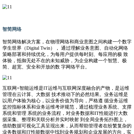
智简网络
智简网络解决方案，在物理网络和商业意图之间构建一个数字
孪生世界（Digital Twin）， 通过理解业务意图、自动化网络
策略部署和持续优化，为每用户提供每时刻、每应用的极 致
体验，抵御无处不在的未知威胁，为企业构建一个智慧、极
简、超宽、安全和开放的数 字网络平台。
互联网+智能运维是IT运维与互联网深度融合的产物，是运维
管理在云计算、大数据 技术推动下的必然结果。业务运维是
以用户体验为核心，以业务价值为导向，严格遵 循业务运维
监控指标体系和业务运维考评规范，通过梳理业务系统、支撑
系统和管理 系统的业务流程，对业务数据和IT性能进行大数
据采集、整理和关联分析并实时映射 到全局业务拓扑图上，
借助数据可视化工具呈现出来，从而帮助管理者在纷繁复杂的
业务数据和IT性能数据中找到业务规划和企业发展的方向，实